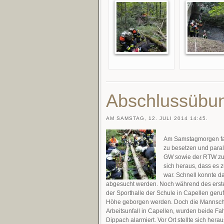
Abschlussübu
AM SAMSTAG, 12. JULI 2014 14:45.
Am Samstagmorgen fan
zu besetzen und paral
GW sowie der RTW zu 
sich heraus, dass es
war. Schnell konnte 
abgesucht werden. Noch während des erste
der Sporthalle der Schule in Capellen geruf
Höhe geborgen werden. Doch die Mannscha
Arbeitsunfall in Capellen, wurden beide F
Dippach alarmiert. Vor Ort stellte sich he