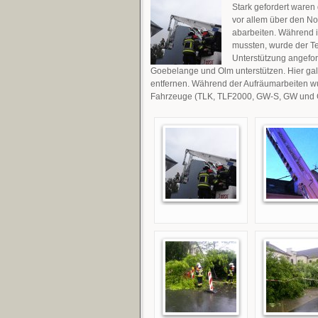
Stark gefordert waren
vor allem über den N
abarbeiten. Während 
mussten, wurde der T
Unterstützung angefor
Goebelange und Olm unterstützen. Hier ga
entfernen. Während der Aufräumarbeiten wur
Fahrzeuge (TLK, TLF2000, GW-S, GW und GW