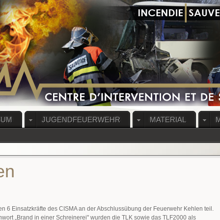
RUM
JUGENDFEUERWEHR
MATERIAL
en
n 6 Einsatzkräfte des CISMA an der Abschlussübung der Feuerwehr Kehlen teil.
hwort „Brand in einer Schreinerei" wurden die TLK sowie das TLF2000 als