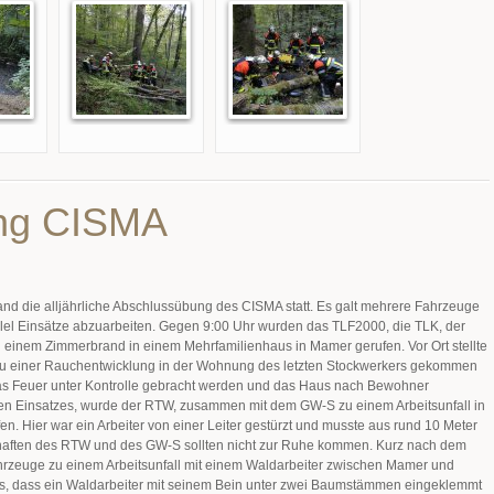
ng CISMA
d die alljährliche Abschlussübung des CISMA statt. Es galt mehrere Fahrzeuge
lel Einsätze abzuarbeiten. Gegen 9:00 Uhr wurden das TLF2000, die TLK, der
einem Zimmerbrand in einem Mehrfamilienhaus in Mamer gerufen. Vor Ort stellte
 zu einer Rauchentwicklung in der Wohnung des letzten Stockwerkers gekommen
das Feuer unter Kontrolle gebracht werden und das Haus nach Bewohner
n Einsatzes, wurde der RTW, zusammen mit dem GW-S zu einem Arbeitsunfall in
en. Hier war ein Arbeiter von einer Leiter gestürzt und musste aus rund 10 Meter
ften des RTW und des GW-S sollten nicht zur Ruhe kommen. Kurz nach dem
ahrzeuge zu einem Arbeitsunfall mit einem Waldarbeiter zwischen Mamer und
raus, dass ein Waldarbeiter mit seinem Bein unter zwei Baumstämmen eingeklemmt