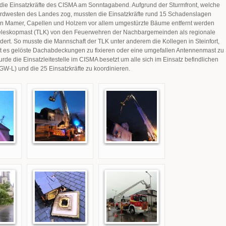
 die Einsatzkräfte des CISMA am Sonntagabend. Aufgrund der Sturmfront, welche
ordwesten des Landes zog, mussten die Einsatzkräfte rund 15 Schadenslagen
in Mamer, Capellen und Holzem vor allem umgestürzte Bäume entfernt werden
eleskopmast (TLK) von den Feuerwehren der Nachbargemeinden als regionale
dert. So musste die Mannschaft der TLK unter anderem die Kollegen in Steinfort,
lt es gelöste Dachabdeckungen zu fixieren oder eine umgefallen Antennenmast zu
de die Einsatzleitestelle im CISMA besetzt um alle sich im Einsatz befindlichen
-L) und die 25 Einsatzkräfte zu koordinieren.