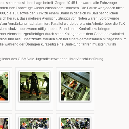
 aus seiner misslichen Lage befreit. Gegen 10.45 Uhr waren alle Fahrzeuge
nten ihre Fahrzeuge wieder einsatzbereit machen. Die Pause war jedoch nicht
00, die TLK sowie der RTW zu einem Brand in der sich im Bau befindlichen
lte sich heraus, dass mehrere Atemschutztrupps von Nöten waren. Sofort wurde
ur Verstärkung nachalarmiert. Parallel wurde bereits ein Arbeiter über die TLK
4 Atemschutztrupps waren nötig um den Brand unter Kontrolle zu bringen.
tener Atemschutzgeräteträger durch seine Kollegen aus dem Gebäude evakuiert
bei und alle Einsatzkräfte stärkten sich bei einem gemeinsamen Mittagessen im
e während der Übungen kurzzeitig eine Umleitung fahren mussten, für ihr
tglieder des CISMA die Jugendfeuerwehr bei ihrer Abschlussübung.