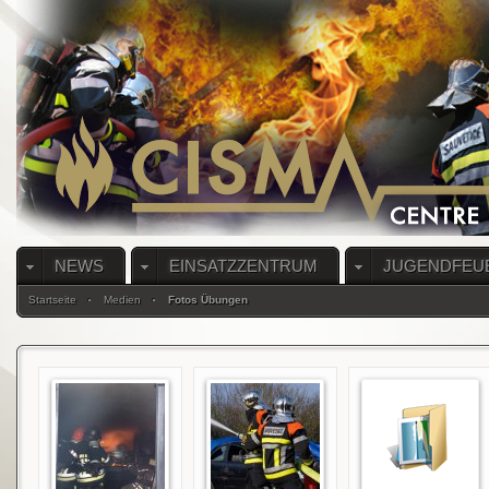
NEWS
EINSATZZENTRUM
JUGENDFEU
Startseite
Medien
Fotos Übungen