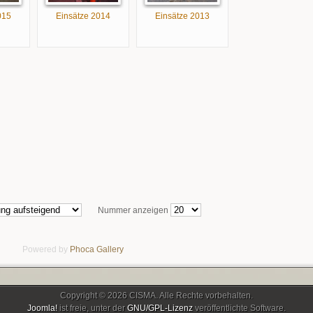
015
Einsätze 2014
Einsätze 2013
Nummer anzeigen
Powered by
Phoca
Gallery
Copyright © 2026 CISMA. Alle Rechte vorbehalten.
Joomla!
ist freie, unter der
GNU/GPL-Lizenz
veröffentlichte Software.