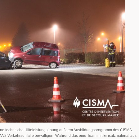
ne technische Hilfeleistungsübung auf dem Ausbildungsprogramm des CISMA.
SMA 2 Verkehrsunfälle bewältigen. Während das eine Team mit Einsatzmaterial aus