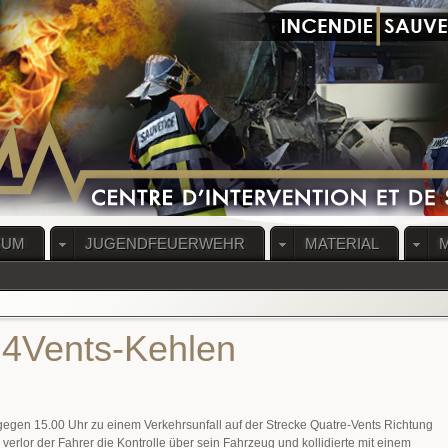
RUM
JUGENDFEUERWEHR
MATERIAL
 4Vents-Kehlen
egen 15.00 Uhr zu einem Verkehrsunfall auf der Strecke Quatre-Vents Richtung
 verlor der Fahrer die Kontrolle über sein Fahrzeug und kollidierte mit einem