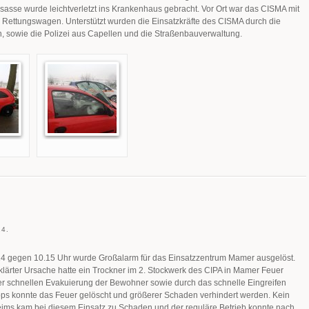
nsasse wurde leichtverletzt ins Krankenhaus gebracht. Vor Ort war das CISMA mit
Rettungswagen. Unterstützt wurden die Einsatzkräfte des CISMA durch die
 sowie die Polizei aus Capellen und die Straßenbauverwaltung.
4.
 gegen 10.15 Uhr wurde Großalarm für das Einsatzzentrum Mamer ausgelöst.
lärter Ursache hatte ein Trockner im 2. Stockwerk des CIPA in Mamer Feuer
er schnellen Evakuierung der Bewohner sowie durch das schnelle Eingreifen
ps konnte das Feuer gelöscht und größerer Schaden verhindert werden. Kein
ims kam bei diesem Einsatz zu Schaden und der reguläre Betrieb konnte nach