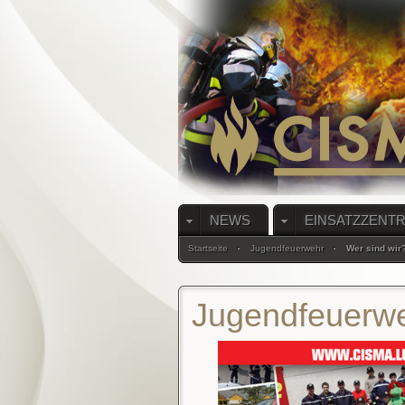
NEWS
EINSATZZENT
Startseite
Jugendfeuerwehr
Wer sind wir
Jugendfeuerw