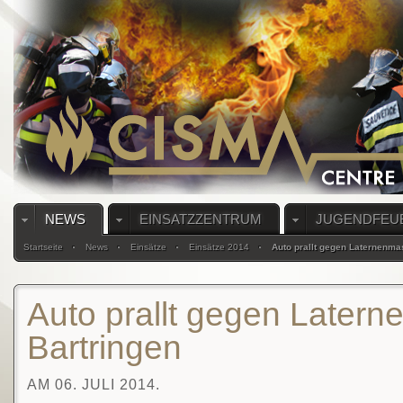
NEWS
EINSATZZENTRUM
JUGENDFEU
Startseite
News
Einsätze
Einsätze 2014
Auto prallt gegen Laternenmas
Auto prallt gegen Latern
Bartringen
AM 06. JULI 2014.