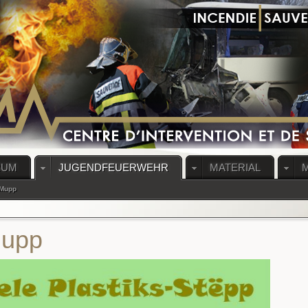
RUM
JUGENDFEUERWEHR
MATERIAL
 Mupp
Mupp