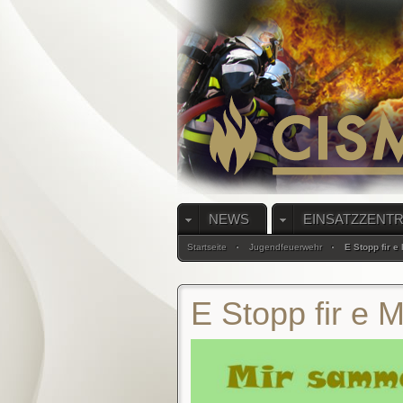
NEWS
EINSATZZENT
Startseite
Jugendfeuerwehr
E Stopp fir e
E Stopp fir e 