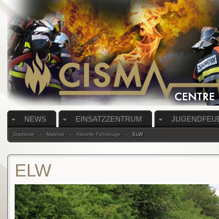
NEWS
EINSATZZENTRUM
JUGENDFEU
Startseite
Material
Aktuelle Fahrzeuge
ELW
ELW