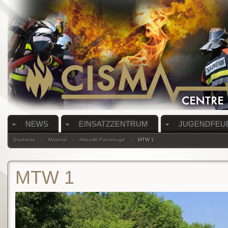
NEWS
EINSATZZENTRUM
JUGENDFEU
Startseite
Material
Aktuelle Fahrzeuge
MTW 1
MTW 1