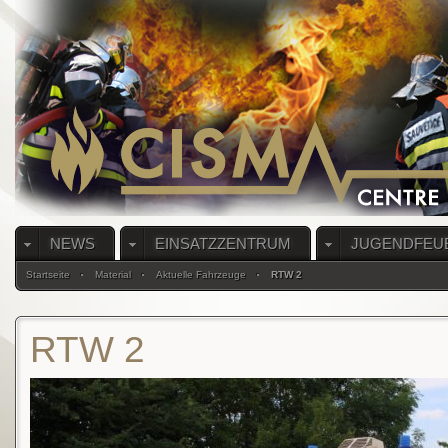
NEWS
EINSATZZENTRUM
JUGENDFEU
Startseite
Material
Aktuelle Fahrzeuge
RTW 2
RTW 2