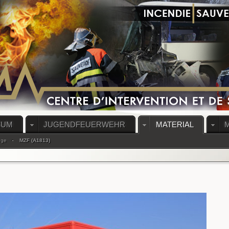
RUM
JUGENDFEUERWEHR
MATERIAL
uge
MZF (A1813)