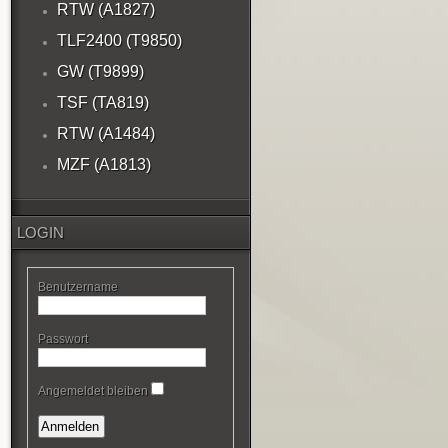
RTW (A1827)
TLF2400 (T9850)
GW (T9899)
TSF (TA819)
RTW (A1484)
MZF (A1813)
LOGIN
Benutzername
Passwort
Angemeldet bleiben