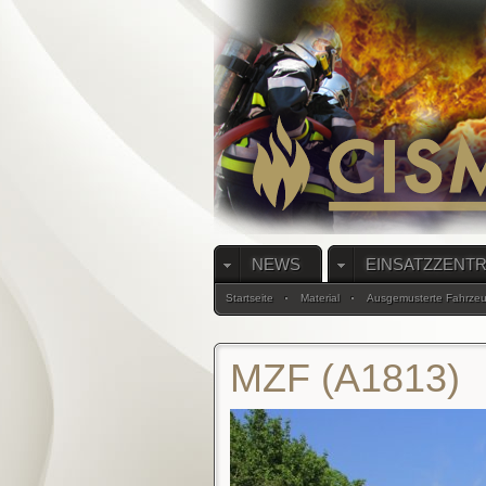
NEWS
EINSATZZENT
Startseite
Material
Ausgemusterte Fahrze
MZF (A1813)