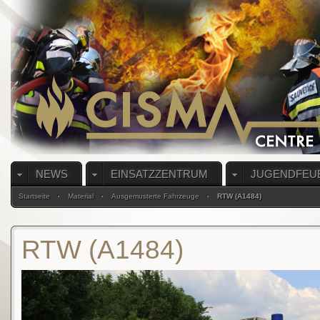
NEWS
EINSATZZENTRUM
JUGENDFEU
Startseite
Material
Ausgemusterte Fahrzeuge
RTW (A1484)
RTW (A1484)