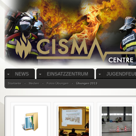
NEWS
EINSATZZENTRUM
JUGENDFEU
Startseite
Medien
Fotos Übungen
Übungen 2013