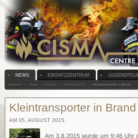
NEWS
EINSATZZENTRUM
JUGENDFEU
Startseite
News
Einsätze
Einsätze 2015
Kleintransporter in Brand
Kleintransporter in Brand
AM 05. AUGUST 2015.
Am 3.8.2015 wurde um 9:46 Uhr d