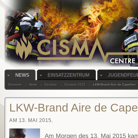
NEWS
EINSATZZENTRUM
JUGENDFEU
Startseite
News
Einsätze
Einsätze 2015
LKW-Brand Aire de Capellen
LKW-Brand Aire de Cape
AM 13. MAI 2015.
Am Morgen des 13. Mai 2015 kam