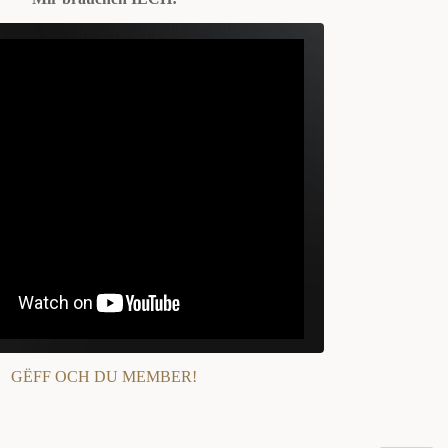
GËFF OCH DU MEMBER!