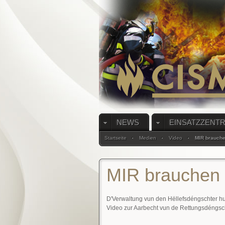
NEWS
EINSATZZENT
Startseite
Medien
Video
MIR brauche
MIR brauchen
D'Verwaltung vun den Hëllefsdéngschter hu
Video zur Aarbecht vun de Rettungsdéngsch