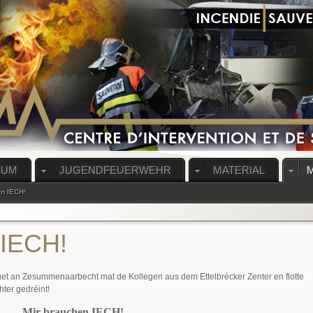
RUM
JUGENDFEUERWEHR
MATERIAL
n IECH!
 IECH!
et an Zesummenaarbecht mat de Kollegen aus dem Ettelbrécker Zenter en flotte
ter gedréint!
Mir brauchen IECH!