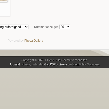
Nummer anzeigen
Powered by
Phoca
Gallery
Copyright © 2026 CISMA. Alle Rechte vorbehalten.
Joomla!
ist freie, unter der
GNU/GPL-Lizenz
veröffentlichte Software.