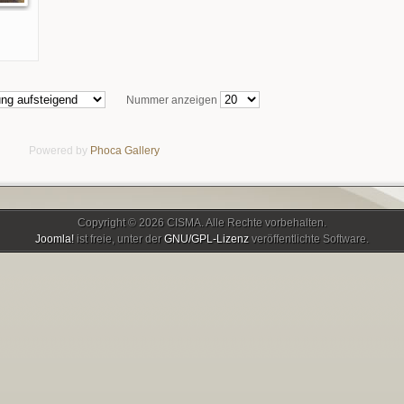
Nummer anzeigen
Powered by
Phoca
Gallery
Copyright © 2026 CISMA. Alle Rechte vorbehalten.
Joomla!
ist freie, unter der
GNU/GPL-Lizenz
veröffentlichte Software.