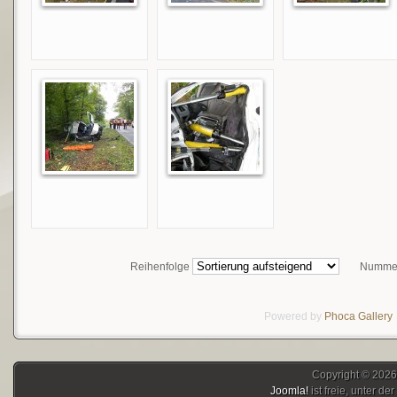
Reihenfolge
Nummer
Powered by
Phoca
Gallery
Copyright © 2026
Joomla!
ist freie, unter der