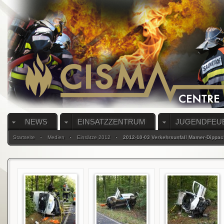
NEWS
EINSATZZENTRUM
JUGENDFEU
Startseite
Medien
Einsätze 2012
2012-10-03 Verkehrsunfall Mamer-Dippac