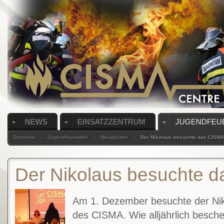
NEWS
EINSATZZENTRUM
JUGENDFEU
Startseite
Jugendfeuerwehr
Neuigkeiten
Der Nikolaus besuchte das CISMA
Der Nikolaus besuchte 
Am 1. Dezember besuchte der Nik
des CISMA. Wie alljährlich bescher