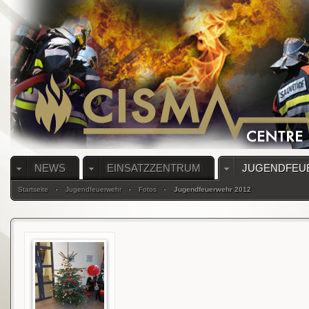
NEWS
EINSATZZENTRUM
JUGENDFEU
Startseite
Jugendfeuerwehr
Fotos
Jugendfeuerwehr 2012