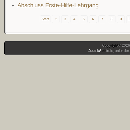
Abschluss Erste-Hilfe-Lehrgang
«
Start
3
4
5
6
7
8
9
1
Copyright © 2026
Joomla!
ist freie, unter der