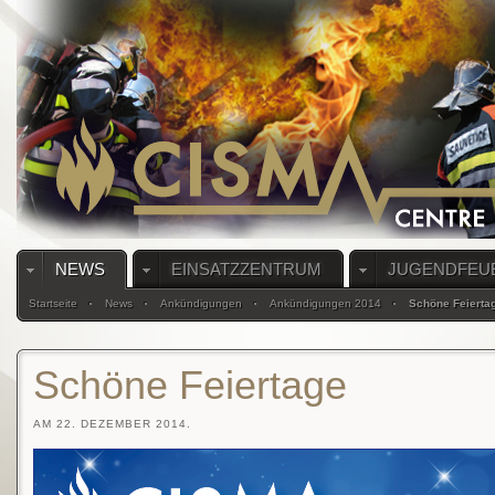
NEWS
EINSATZZENTRUM
JUGENDFEU
Startseite
News
Ankündigungen
Ankündigungen 2014
Schöne Feierta
Schöne Feiertage
AM 22. DEZEMBER 2014.