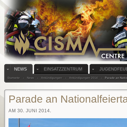
NEWS
EINSATZZENTRUM
JUGENDFEU
Startseite
News
Ankündigungen
Ankündigungen 2014
Parade an Natio
Parade an Nationalfeiert
AM 30. JUNI 2014.