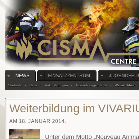
NEWS
EINSATZZENTRUM
JUGENDFEU
Startseite
News
Ankündigungen
Ankündigungen 2014
Weiterbildung 
Weiterbildung im VIVAR
AM 18. JANUAR 2014.
Unter dem Motto „Nouveau Anim