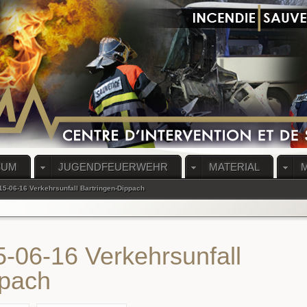
RUM
JUGENDFEUERWEHR
MATERIAL
15-06-16 Verkehrsunfall Bartringen-Dippach
5-06-16 Verkehrsunfall
ppach