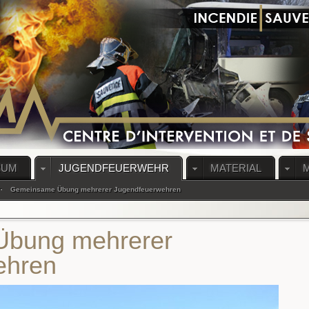
RUM
JUGENDFEUERWEHR
MATERIAL
Gemeinsame Übung mehrerer Jugendfeuerwehren
bung mehrerer
ehren