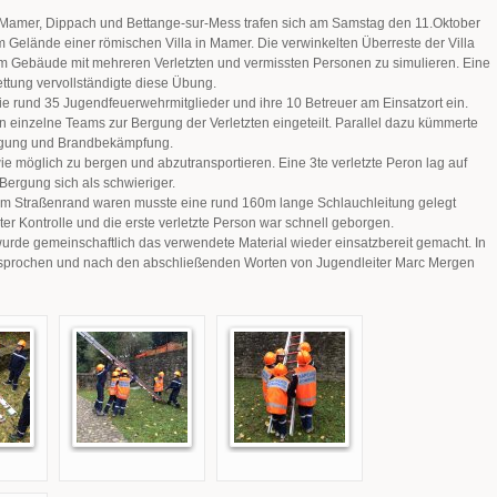
Mamer, Dippach und Bettange-sur-Mess trafen sich am Samstag den 11.Oktober
Gelände einer römischen Villa in Mamer. Die verwinkelten Überreste der Villa
em Gebäude mit mehreren Verletzten und vermissten Personen zu simulieren. Eine
tung vervollständigte diese Übung.
ie rund 35 Jugendfeuerwehrmitglieder und ihre 10 Betreuer am Einsatzort ein.
 einzelne Teams zur Bergung der Verletzten eingeteilt. Parallel dazu kümmerte
rgung und Brandbekämpfung.
ie möglich zu bergen und abzutransportieren. Eine 3te verletzte Peron lag auf
Bergung sich als schwieriger.
 am Straßenrand waren musste eine rund 160m lange Schlauchleitung gelegt
er Kontrolle und die erste verletzte Person war schnell geborgen.
rde gemeinschaftlich das verwendete Material wieder einsatzbereit gemacht. In
esprochen und nach den abschließenden Worten von Jugendleiter Marc Mergen