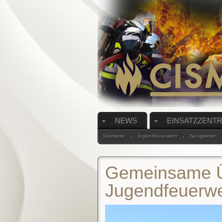
NEWS
EINSATZZENT
Startseite
Jugendfeuerwehr
Neuigkeiten
Gemeinsame Ü
Jugendfeuerw