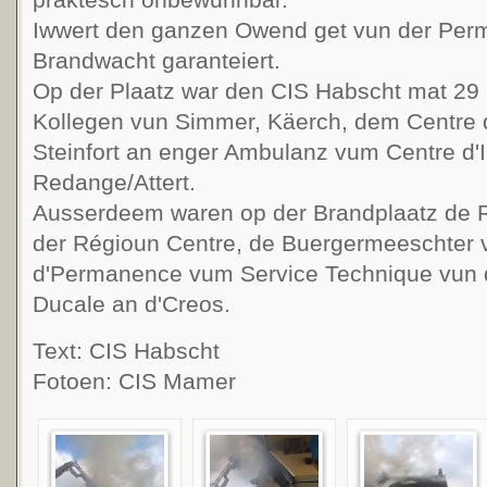
Iwwert den ganzen Owend get vun der Pe
Brandwacht garanteiert.
Op der Plaatz war den CIS Habscht mat 29 L
Kollegen vun Simmer, Käerch, dem Centre d
Steinfort an enger Ambulanz vum Centre d'
Redange/Attert.
Ausserdeem waren op der Brandplaatz de R
der Régioun Centre, de Buergermeeschter
d'Permanence vum Service Technique vun 
Ducale an d'Creos.
Text: CIS Habscht
Fotoen: CIS Mamer