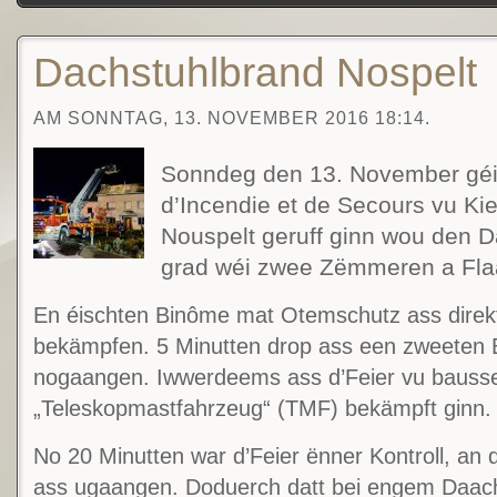
Dachstuhlbrand Nospelt
AM SONNTAG, 13. NOVEMBER 2016 18:14.
Sonndeg den 13. November géi
d’Incendie et de Secours vu Ki
Nouspelt geruff ginn wou den
grad wéi zwee Zëmmeren a Fl
En éischten Binôme mat Otemschutz ass direkt
bekämpfen. 5 Minutten drop ass een zweeten
nogaangen. Iwwerdeems ass d’Feier vu bauss
„Teleskopmastfahrzeug“ (TMF) bekämpft ginn.
No 20 Minutten war d’Feier ënner Kontroll, an
ass ugaangen. Doduerch datt bei engem Daachs