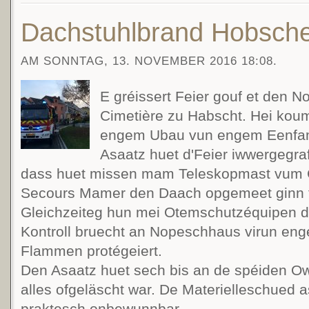
Dachstuhlbrand Hobsche
AM SONNTAG, 13. NOVEMBER 2016 18:08.
E gréissert Feier gouf et den N
Cimetière zu Habscht. Hei kou
engem Ubau vun engem Eenfam
Asaatz huet d'Feier iwwergegra
dass huet missen mam Teleskopmast vum Ce
Secours Mamer den Daach opgemeet ginn fi
Gleichzeiteg hun mei Otemschutzéquipen d
Kontroll bruecht an Nopeschhaus virun eng
Flammen protégeiert.
Den Asaatz huet sech bis an de spéiden O
alles ofgeläscht war. De Materielleschued 
praktesch onbewunnbar.