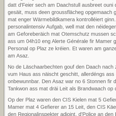
datt d’Feier sech am Daachstull ausbreet ouni
gesäit, muss deen groussflächeg opgemaach g
mat enger Wärmebildkamera kontrolléiert ginn
personalintensiv Aufgab, well mat den néidege
am Geforeberäich mat Otemschutz mussen sch
ass um 04h10 eng Alerte Générale fir Mamer gep
Personal op Plaz ze kréien. Et waren am ganz
am Asaz.
No de Läschaarbechten gouf den Daach nach
vum Haus ass näischt geschitt, allerdéngs ass
onbewunnbar. Den Asaz war no 6 Stonnen fir d
Tankwon ass mat dräi Leit als Brandwaach op 
Op der Plaz waren den CIS Kielen mat 5 Gefier
Mamer mat 4 Gefierer an 15 Leit, den CIS Käer
den Regionalinspekter adjoint, d’Police an den