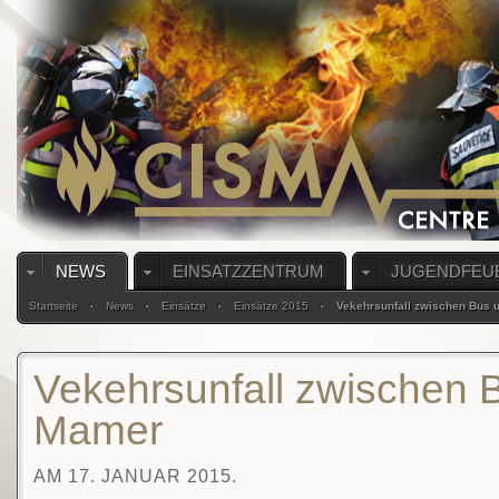
NEWS
EINSATZZENTRUM
JUGENDFEU
Startseite
News
Einsätze
Einsätze 2015
Vekehrsunfall zwischen Bus
Vekehrsunfall zwischen 
Mamer
AM 17. JANUAR 2015.